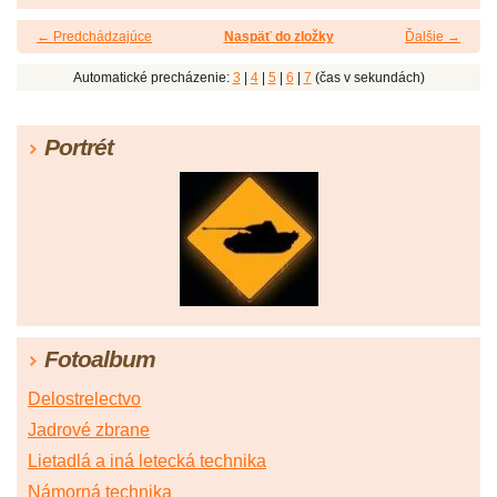
← Predchádzajúce
Naspäť do zložky
Ďalšie →
Automatické precházenie:
3
|
4
|
5
|
6
|
7
(čas v sekundách)
Portrét
Fotoalbum
Delostrelectvo
Jadrové zbrane
Lietadlá a iná letecká technika
Námorná technika